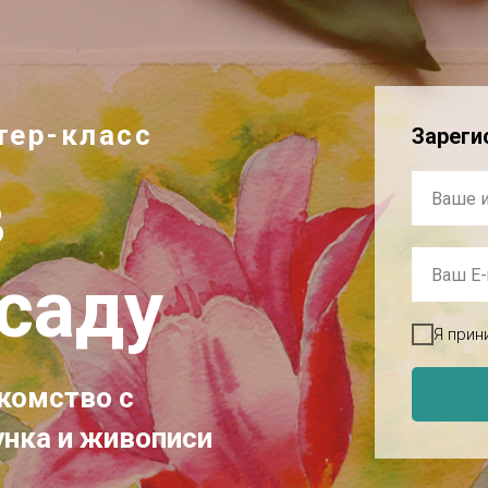
тер-класс
Зареги
в
саду
Я прин
комство c
нка и живописи