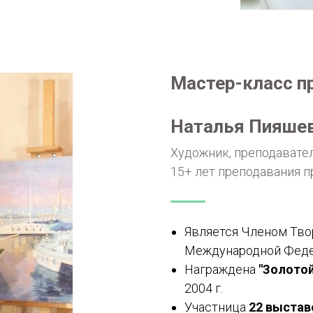
Мастер-класс п
Наталья Пияше
Художник, преподавател
15+ лет преподавания 
Является Членом Тво
Международной Федер
Награждена
"Золото
2004 г.
Участница
22 выстав