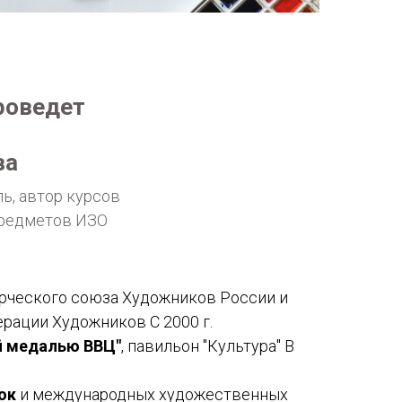
роведет
ва
ь, автор курсов
предметов ИЗО
рческого союза Художников России и
ации Художников С 2000 г.
й медалью ВВЦ"
, павильон "Культура" В
ок
и международных художественных