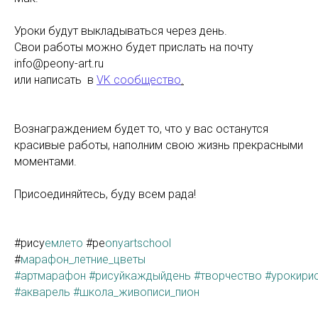
Уроки будут выкладываться через день.
Свои работы можно будет прислать на почту
info@peony-art.ru
или написать в
VK сообщество
.
Вознаграждением будет то, что у вас останутся
красивые работы, наполним свою жизнь прекрасными
моментами.
Присоединяйтесь, буду всем рада!
#рису
емлето
#pe
onyartschool
#
марафон_летние_цветы
#артмарафон
#рисуйкаждыйдень
#творчество
#урокири
#акварель
#школа_живописи_пион